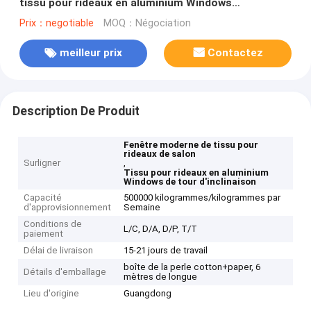
tissu pour rideaux en aluminium Windows
d'inclinaison de tour
Prix：negotiable
MOQ：Négociation
meilleur prix
Contactez
Description De Produit
Fenêtre moderne de tissu pour
rideaux de salon
Surligner
,
Tissu pour rideaux en aluminium
Windows de tour d'inclinaison
Capacité
500000 kilogrammes/kilogrammes par
d'approvisionnement
Semaine
Conditions de
L/C, D/A, D/P, T/T
paiement
Délai de livraison
15-21 jours de travail
boîte de la perle cotton+paper, 6
Détails d'emballage
mètres de longue
Lieu d'origine
Guangdong