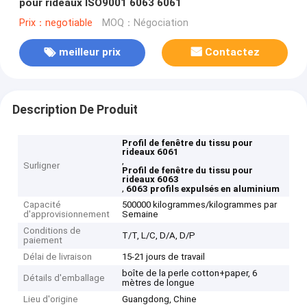
pour rideaux ISO9001 6063 6061
Prix：negotiable
MOQ：Négociation
meilleur prix
Contactez
Description De Produit
Profil de fenêtre du tissu pour
rideaux 6061
,
Surligner
Profil de fenêtre du tissu pour
rideaux 6063
,
6063 profils expulsés en aluminium
Capacité
500000 kilogrammes/kilogrammes par
d'approvisionnement
Semaine
Conditions de
T/T, L/C, D/A, D/P
paiement
Délai de livraison
15-21 jours de travail
boîte de la perle cotton+paper, 6
Détails d'emballage
mètres de longue
Lieu d'origine
Guangdong, Chine